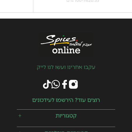
20.53
ל-100 גרם
3
₪
עקבו אחרינו ועשו לנו לייק
רוצים עוד? הירשמו לעידכונים
קטגוריות