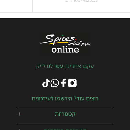
20.53
ל-100 גרם
3
₪
עקבו אחרינו ועשו לנו לייק
רוצים עוד? הירשמו לעידכונים
קטגוריות