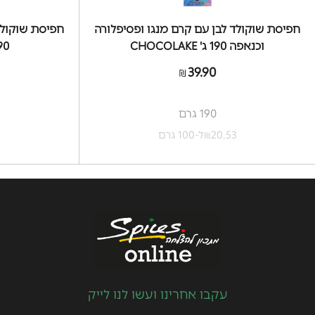
חפיסת שוקולד לבן עם קרם מנגו ופסיפלורה
חפיסת שוקולד
וכנאפה 190 ג' CHOCOLAKE
190 ג' KE
39.90
₪
190 גרם
20.53
ל-100 גרם
3
₪
עקבו אחרינו ועשו לנו לייק