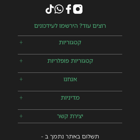
רוצים עוד? הירשמו לעידכונים
קטגוריות
קטגוריות פופלריות
אנחנו
מדיניות
יצירת קשר
054-9362598
תשלום באתר נתמך ב -
spices-online@spices-center.com