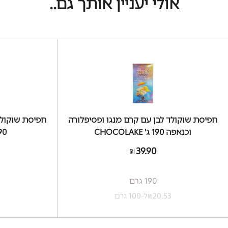
אולי יעניין אותך גם..
חפיסת שוקולד לבן עם קרם מנגו ופסיפלורה
חפיסת שוקולד
וכנאפה 190 ג' CHOCOLAKE
190 ג' KE
39.90
₪
190 גרם
20.53
ל-100 גרם
3
₪