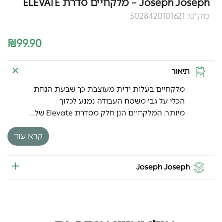
Joseph Joseph – מלקחיים סדרת ELEVATE
מק"ט: 5028420101621
₪
99.90
תיאור
מלקחיים בעלות ידית מעוצבת כך שבעת הנחת
הכלי על גבי משטח העבודה נמנע לכלוך
מיותר. המלקחיים הנן חלק מסדרת Elevate של...
קרא עוד
Joseph Joseph